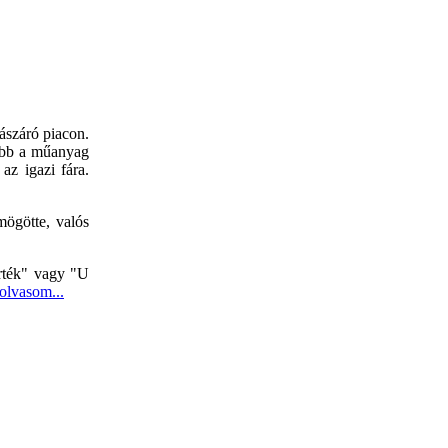
ászáró piacon.
tebb a műanyag
az igazi fára.
mögötte, valós
érték" vagy "U
olvasom...