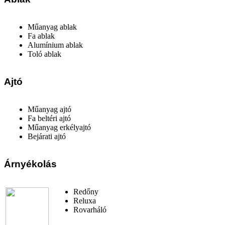
Műanyag ablak
Fa ablak
Alumínium ablak
Toló ablak
Ajtó
Műanyag ajtó
Fa beltéri ajtó
Műanyag erkélyajtó
Bejárati ajtó
Árnyékolás
Redőny
Reluxa
Rovarháló