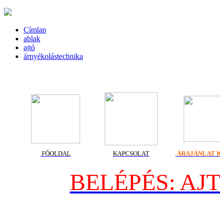
Címlap
ablak
ajtó
árnyékolástechnika
FŐOLDAL
KAPCSOLAT
ÁRAJÁNLAT 
BELÉPÉS:
AJ