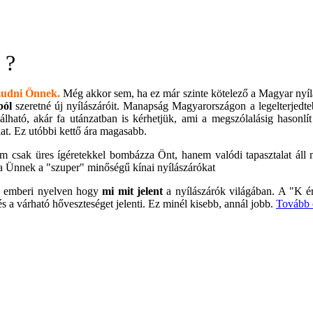
 ?
zudni Önnek.
Még akkor sem, ha ez már szinte kötelező a Magyar nyíl
ból
szeretné új nyílászáróit. Manapság Magyarországon a legelterjed
lható, akár fa utánzatban is kérhetjük, ami a megszólalásig hasonlít 
at. Ez utóbbi kettő ára magasabb.
m csak üres ígéretekkel bombázza Önt, hanem valódi tapasztalat áll 
ssa Ünnek a "szuper" minőségű kínai nyílászárókat
uk emberi nyelven hogy
mi mit jelent
a nyílászárók világában. A "K 
 a várható hőveszteséget jelenti. Ez minél kisebb, annál jobb.
Tovább 