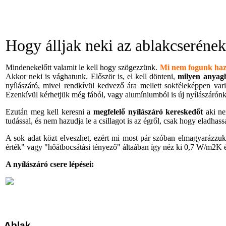
Hogy álljak neki az ablakcserének
Mindenekelőtt valamit le kell hogy szögezzünk.
Mi nem fogunk ha
Akkor neki is vághatunk. Először is, el kell dönteni,
milyen anyag
nyílászáró, mivel rendkívül kedvező ára mellett sokféleképpen variá
Ezenkívül kérhetjük még fából, vagy alumíniumból is új nyílászárónk
Ezután meg kell keresni a
megfelelő nyílászáró kereskedőt
aki ne
tudással, és nem hazudja le a csillagot is az égről, csak hogy eladha
A sok adat közt elveszhet, ezért mi most pár szóban elmagyarázz
érték" vagy "hőátbocsátási tényező" áltaában így néz ki 0,7 W/m2K és
A nyílászáró csere lépései:
Ablak